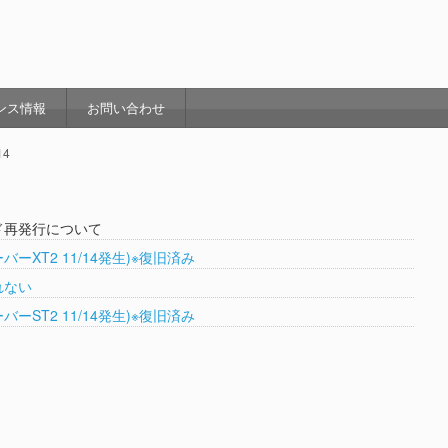
ンス情報
お問い合わせ
14
ド再発行について
バーXT2 11/14発生)※復旧済み
れない
バーST2 11/14発生)※復旧済み